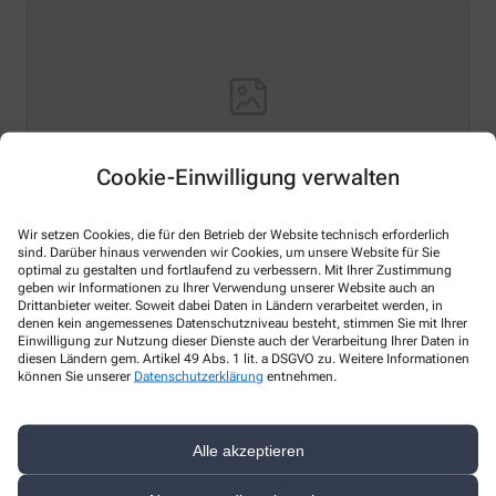
Cookie-Einwilligung verwalten
Wir setzen Cookies, die für den Betrieb der Website technisch erforderlich
Hello world!
sind. Darüber hinaus verwenden wir Cookies, um unsere Website für Sie
optimal zu gestalten und fortlaufend zu verbessern. Mit Ihrer Zustimmung
geben wir Informationen zu Ihrer Verwendung unserer Website auch an
Welcome to WordPress on Azure Sites. This is your first
Drittanbieter weiter. Soweit dabei Daten in Ländern verarbeitet werden, in
post. Edit or delete it, then start writing!
denen kein angemessenes Datenschutzniveau besteht, stimmen Sie mit Ihrer
Einwilligung zur Nutzung dieser Dienste auch der Verarbeitung Ihrer Daten in
Mehr Lesen
diesen Ländern gem. Artikel 49 Abs. 1 lit. a DSGVO zu. Weitere Informationen
können Sie unserer
Datenschutzerklärung
entnehmen.
Alle akzeptieren
Kontakt