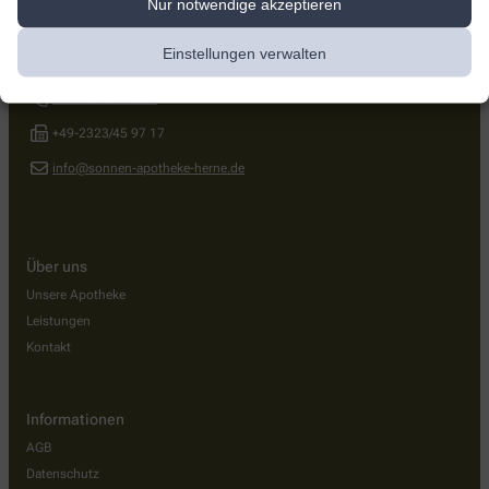
Nur notwendige akzeptieren
Sonnen-Apotheke
Einstellungen verwalten
Altenhöfener Str. 85
,
44623
Herne
+49-2323/4 10 09
+49-2323/45 97 17
info@sonnen-apotheke-herne.de
Über uns
Unsere Apotheke
Leistungen
Kontakt
Informationen
AGB
Datenschutz